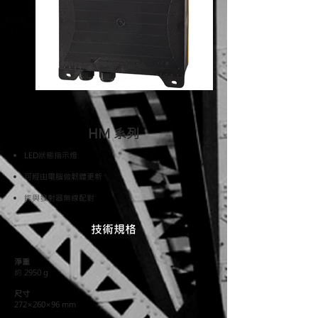
HM 系列
LED狀態指示燈​
可經由電腦做韌體更新
能與發射器無線配對
技術規格
淨重
約 2950 g
尺寸
272×260×96 mm